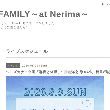
Musi
 FAMILY～at Nerima～
して2019年10月にオープンしました。
ように過ごせたら”
ライブスケジュール
2026-08-09 (Sun)
イベント
シミズカナコ企画「群青と体温」: 川道洋之/嶺奈/小川桃果/鴨