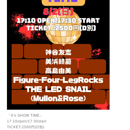
「It’s SHOW TIME」
17:10open/17:30start
TICKET:2500円(D別)