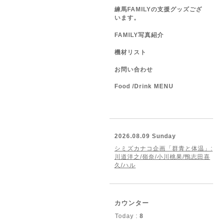
練馬FAMILYの支援グッズござ
います。
FAMILY写真紹介
機材リスト
お問い合わせ
Food /Drink MENU
2026.08.09 Sunday
シミズカナコ企画「群青と体温」:
川道洋之/嶺奈/小川桃果/鴨志田喜
久/ハル
カウンター
Today :
8