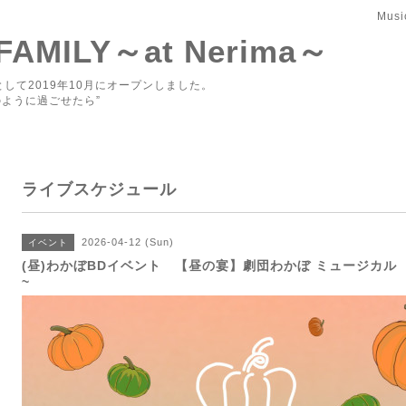
Musi
 FAMILY～at Nerima～
して2019年10月にオープンしました。
ように過ごせたら”
ライブスケジュール
2026-04-12 (Sun)
イベント
(昼)わかぼBDイベント 【昼の宴】劇団わかぼ ミュージカル 「M
~