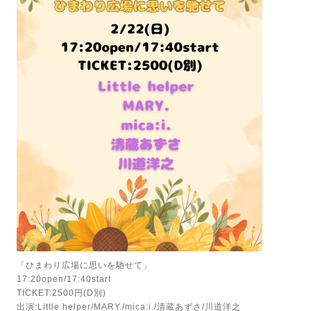
「ひまわり広場に思いを馳せて」
17:20open/17:40start
TICKET:2500円(D別)
出演:Little helper/MARY./mica:i./清蔵あずさ/川道洋之