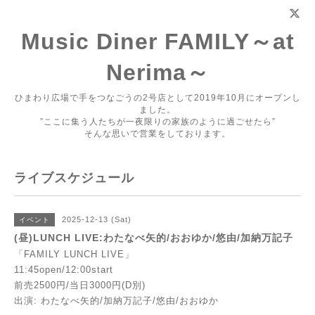
Music Diner FAMILY～at
Nerima～
ひまわり広場で手をつなごうの2号店として2019年10月にオープンし
ました。
”ここに集う人たちが一夜限りの家族のように過ごせたら”
そんな思いで営業をしております。
ライブスケジュール
2025-12-13 (Sat)
イベント
(昼)LUNCH LIVE:わたなべ矢的/おおゆか/悠由/加納万記子
「FAMILY LUNCH LIVE」
11:45open/12:00start
前売2500円/当日3000円(D別)
出演: わたなべ矢的/加納万記子/悠由/おおゆか