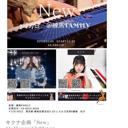
キクナ企画『New』