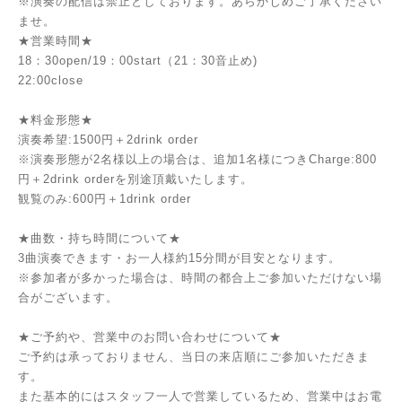
※演奏の配信は禁止としております。あらかじめご了承ください
ませ。
★営業時間★
18：30open/19：00start（21：30音止め)
22:00close
★料金形態★
演奏希望:1500円＋2drink order
※演奏形態が2名様以上の場合は、追加1名様につきCharge:800
円＋2drink orderを別途頂戴いたします。
観覧のみ:600円＋1drink order
★曲数・持ち時間について★
3曲演奏できます・お一人様約15分間が目安となります。
※参加者が多かった場合は、時間の都合上ご参加いただけない場
合がございます。
★ご予約や、営業中のお問い合わせについて★
ご予約は承っておりません、当日の来店順にご参加いただきま
す。
また基本的にはスタッフ一人で営業しているため、営業中はお電