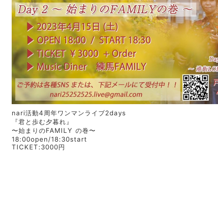
nari
活動
4
周年ワンマンライブ
2days
『君と歩む夕暮れ』
〜始まりの
FAMILY
の巻〜
18:00open/
18:30start
TICKET:3000円