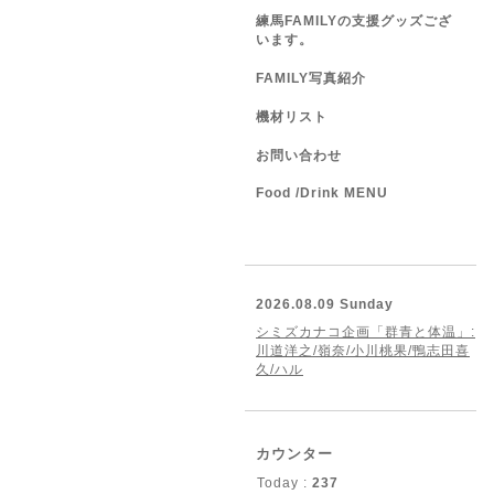
練馬FAMILYの支援グッズござ
います。
FAMILY写真紹介
機材リスト
お問い合わせ
Food /Drink MENU
2026.08.09 Sunday
シミズカナコ企画「群青と体温」:
川道洋之/嶺奈/小川桃果/鴨志田喜
久/ハル
カウンター
Today :
237