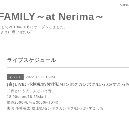
Musi
 FAMILY～at Nerima～
して2019年10月にオープンしました。
ように過ごせたら”
ライブスケジュール
2022-12-11 (Sun)
イベント
(夜)LIVE: 小林颯太/牧佳弘/センポクカンポク/ほっぷ⭐︎すこっ
「音という人、人という音」
18:00open/18:25start
前売2500円/当日3000円(D別)
出演:小林颯太/牧佳弘/センポクカンポク/ほっぷ⭐︎すこっち