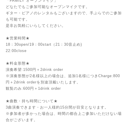
「FAMILY オープンマイク」
どなたでもご参加可能なオープンマイクです。
ギター・ピアノのレンタルもございますので、手ぶらでのご参加
も可能です。
是非お気軽にいらしてください。
★営業時間★
18：30open/19：00start（21：30音止め)
22:00close
★料金形態★
演奏希望:1500円＋2drink order
※演奏形態が2名様以上の場合は、追加1名様につきCharge:800
円＋2drink orderを別途頂戴いたします。
観覧のみ:600円＋1drink order
★曲数・持ち時間について★
3曲演奏できます・お一人様約15分間が目安となります。
※参加者が多かった場合は、時間の都合上ご参加いただけない場
合がございます。