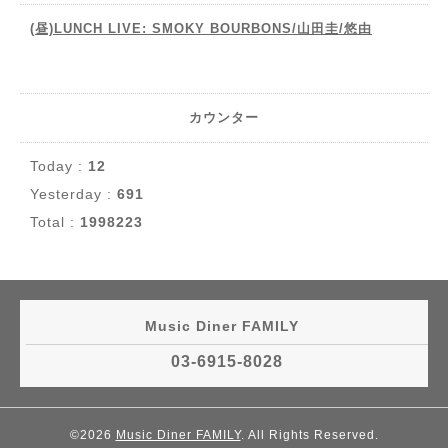
(昼)LUNCH LIVE: SMOKY BOURBONS/山田圭/悠由
カウンター
Today :
12
Yesterday :
691
Total :
1998223
Music Diner FAMILY
03-6915-8028
©2026
Music Diner FAMILY
. All Rights Reserved.