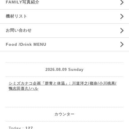
FAMILY写真紹介
機材リスト
お問い合わせ
Food /Drink MENU
2026.08.09 Sunday
シミズカナコ企画「群青と体温」: 川道洋之/嶺奈/小川桃果/
鴨志田喜久/ハル
カウンター
Today :
127