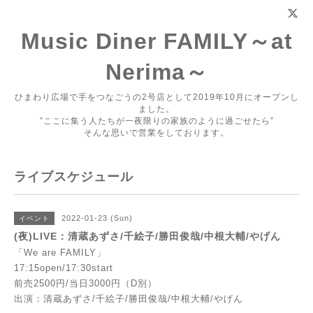
Music Diner FAMILY～at
Nerima～
ひまわり広場で手をつなごうの2号店として2019年10月にオープンし
ました。
”ここに集う人たちが一夜限りの家族のように過ごせたら”
そんな思いで営業をしております。
ライブスケジュール
2022-01-23 (Sun)
イベント
(夜)LIVE：清蔵あずさ/千絵子/勝田俊哉/中根大輔/やげん
「We are FAMILY」
17:15open/17:30start
前売2500円/当日3000円（D別）
出演：清蔵あずさ/千絵子/勝田俊哉/中根大輔/やげん