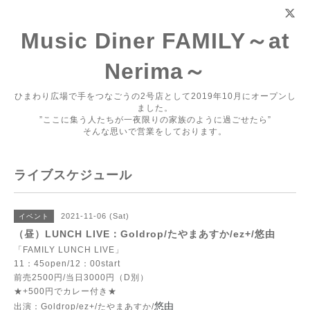
Music Diner FAMILY～at
Nerima～
ひまわり広場で手をつなごうの2号店として2019年10月にオープンし
ました。
”ここに集う人たちが一夜限りの家族のように過ごせたら”
そんな思いで営業をしております。
ライブスケジュール
2021-11-06 (Sat)
イベント
（昼）LUNCH LIVE：Goldrop/たやまあすか/ez+/悠由
「FAMILY LUNCH LIVE」
11：45open/12：00start
前売2500円/当日3000円（D別）
★+500円でカレー付き★
悠由
出演：Goldrop/ez+/たやまあすか/