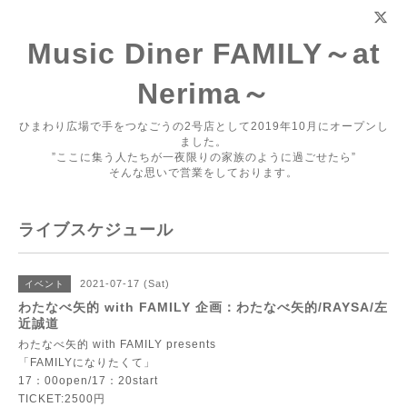
Music Diner FAMILY～at
Nerima～
ひまわり広場で手をつなごうの2号店として2019年10月にオープンし
ました。
”ここに集う人たちが一夜限りの家族のように過ごせたら”
そんな思いで営業をしております。
ライブスケジュール
2021-07-17 (Sat)
イベント
わたなべ矢的 with FAMILY 企画：わたなべ矢的/RAYSA/左
近誠道
わたなべ矢的 with FAMILY presents
「FAMILYになりたくて」
17：00open/17：20start
TICKET:2500円