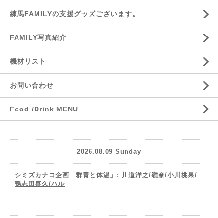
練馬FAMILYの支援グッズございます。
FAMILY写真紹介
機材リスト
お問い合わせ
Food /Drink MENU
2026.08.09 Sunday
シミズカナコ企画「群青と体温」: 川道洋之/嶺奈/小川桃果/
鴨志田喜久/ハル