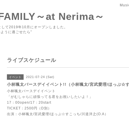
Musi
 FAMILY～at Nerima～
して2019年10月にオープンしました。
ように過ごせたら”
ライブスケジュール
2021-07-24 (Sat)
イベント
小林颯太バースデイイベント!!（小林颯太/宮武愛理/ほっぷ☆す
小林颯太バースデイイベント
「がむしゃらに頑張ってる君をお祝いしたいよ！」
17：00open/17：20start
TICKET：2500円（D別）
出演：小林颯太/宮武愛理/ほっぷ☆すこっち/川道洋之(O.A）