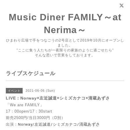
Music Diner FAMILY～at
Nerima～
ひまわり広場で手をつなごうの2号店として2019年10月にオープンし
ました。
”ここに集う人たちが一夜限りの家族のように過ごせたら”
そんな思いで営業をしております。
ライブスケジュール
2021-06-06 (Sun)
イベント
LIVE：Norway×左近誠道×シミズカナコ×清蔵あずさ
「We are FAMILY」
17：00open/17：30start
前売2500円/当日3000円（D別）
清蔵あずさ
出演：
Norway/左近誠道/シミズカナコ/