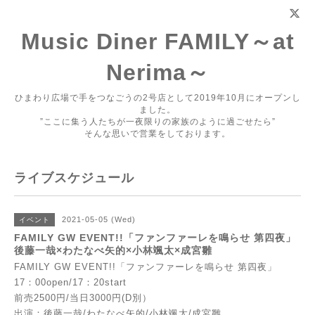
Music Diner FAMILY～at
Nerima～
ひまわり広場で手をつなごうの2号店として2019年10月にオープンし
ました。
”ここに集う人たちが一夜限りの家族のように過ごせたら”
そんな思いで営業をしております。
ライブスケジュール
2021-05-05 (Wed)
イベント
FAMILY GW EVENT!!「ファンファーレを鳴らせ 第四夜」
後藤一哉×わたなべ矢的×小林颯太×成宮雛
FAMILY GW EVENT!!「ファンファーレを鳴らせ 第四夜」
17：00open/17：20start
前売2500円/当日3000円(D別）
出演：後藤一哉/わたなべ矢的/小林颯太/成宮雛