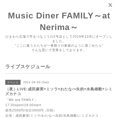
Music Diner FAMILY～at
Nerima～
ひまわり広場で手をつなごうの2号店として2019年10月にオープンし
ました。
”ここに集う人たちが一夜限りの家族のように過ごせたら”
そんな思いで営業をしております。
ライブスケジュール
2021-04-03 (Sat)
イベント
（夜）LIVE:成田麻実×ミソラ×わたなべ矢的×水島雄毅×シミ
ズカナコ
「We are FAMILY」
17:30open/18:00start
前売2500円/当日3000円（D別）
出演：成田麻実/ミソラ/わたなべ矢的/水島雄毅/シミズカナコ