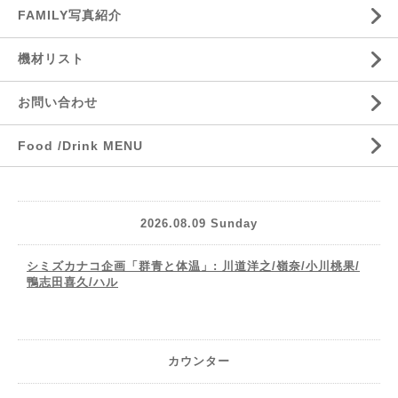
FAMILY写真紹介
機材リスト
お問い合わせ
Food /Drink MENU
2026.08.09 Sunday
シミズカナコ企画「群青と体温」: 川道洋之/嶺奈/小川桃果/
鴨志田喜久/ハル
カウンター