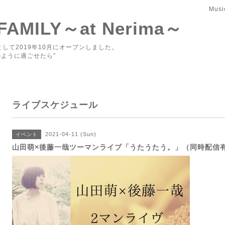
Musi
 FAMILY～at Nerima～
して2019年10月にオープンしました。
ように過ごせたら”
ライブスケジュール
2021-04-11 (Sun)
イベント
山田萌×後藤一哉ツーマンライブ「うたうたう。」（同時配信