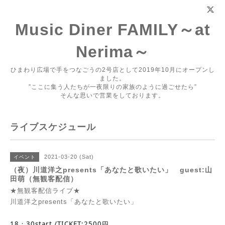
Music Diner FAMILY～at
Nerima～
ひまわり広場で手をつなごうの2号店として2019年10月にオープンし
ました。
”ここに集う人たちが一夜限りの家族のように過ごせたら”
そんな思いで営業をしております。
ライブスケジュール
2021-03-20 (Sat)
イベント
（夜）川道洋之presents「あなたと歌いたい」 guest:山
田萌（無観客配信）
★無観客配信ライブ★
川道洋之presents「あなたと歌いたい」
18：30start /TICKET:2500円 