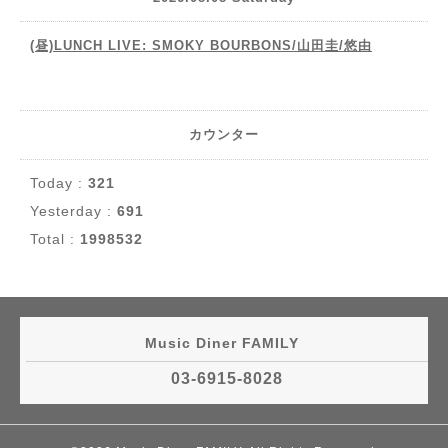
(昼)LUNCH LIVE: SMOKY BOURBONS/山田圭/悠由
カウンター
Today :
321
Yesterday :
691
Total :
1998532
Music Diner FAMILY
03-6915-8028