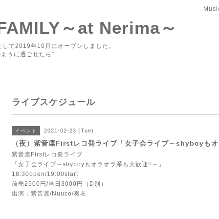
Musi
 FAMILY～at Nerima～
して2019年10月にオープンしました。
ように過ごせたら”
ライブスケジュール
2021-02-23 (Tue)
イベント
（夜）紫音凛Firstレコ発ライブ「女子会ライブ～shyboyも
紫音凛Firstレコ発ライブ
「女子会ライブ～shyboyもオラオラ系も大歓迎!!～」
18:30open/19:00start
前売2500円/当日3000円（D別）
出演：紫音凛/Nuuco/奏衣