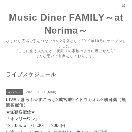
Music Diner FAMILY～at
Nerima～
ひまわり広場で手をつなごうの2号店として2019年10月にオープンし
ました。
”ここに集う人たちが一夜限りの家族のように過ごせたら”
そんな思いで営業をしております。
ライブスケジュール
2021-01-11 (Mon)
イベント
LIVE：ほっぷ☆すこっち×成宮雛×イトウカオル×朝日謡（無
観客配信）
★無観客配信★
「オンリーワン」 
18：00start /TICKET：2000円