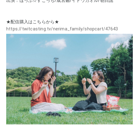
出演：ほっぷ☆すこっち/成宮雛/イトウカオル/朝日謡
★配信購入はこちらから★
https://twitcasting.tv/nerima_family/shopcart/47643