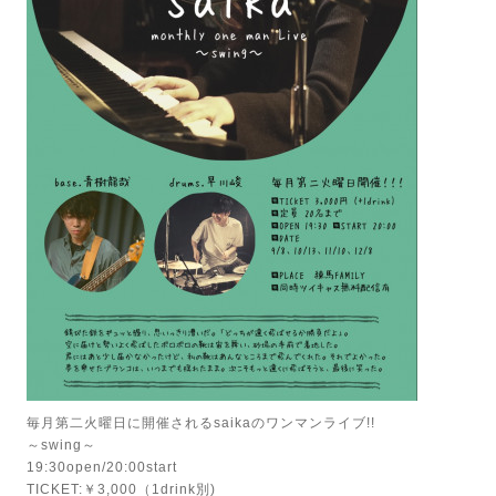
毎月第二火曜日に開催されるsaikaのワンマンライブ!!
～swing～
19:30open/20:00start
TICKET:￥3,000（1drink別)