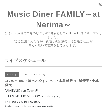
Music Diner FAMILY～at
Nerima～
ひまわり広場で手をつなごうの2号店として2019年10月にオープンし
ました。
”ここに集う人たちが一夜限りの家族のように過ごせたら”
そんな思いで営業をしております。
ライブスケジュール
2020-09-22 (Tue)
イベント
LIVE:mica:i×ほっぷ☆すこっち×水島雄毅×山城優平×小林
颯太
FAMILY 3Days Event!!!
「FANTASTIC MELODY～3rd day～」
17：30open/18：00start 
前売2,500円/当日3,000円(1drink別） 