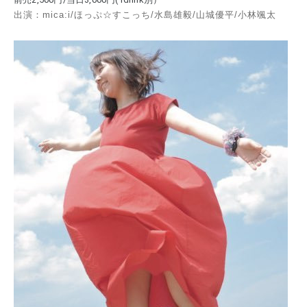
出演：mica:i/ほっぷ☆すこっち/水島雄毅/山城優平/小林颯太