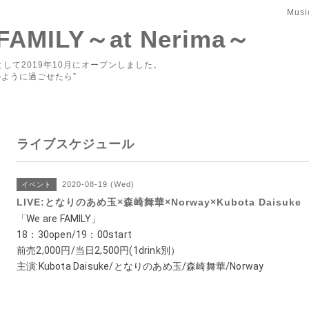
Musi
 FAMILY～at Nerima～
して2019年10月にオープンしました。
ように過ごせたら”
ライブスケジュール
2020-08-19 (Wed)
イベント
LIVE:となりのあめ玉×森崎舞華×Norway×Kubota Daisuke
「We are FAMILY」 
18：30
open/19：00start 
前売2,000円/当日2,500円(1drink別） 
主演:Kubota Daisuke/となりのあめ玉/森崎舞華/
Norway