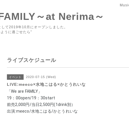
Musi
 FAMILY～at Nerima～
して2019年10月にオープンしました。
ように過ごせたら”
ライブスケジュール
2020-07-15 (Wed)
イベント
LIVE:meeco×水地こはる×かとうれいな
「We are FAMILY」 
19：00
open/19：30
start 
前売2,000円/当日2,500円(1drink別） 
出演:meeco/水地こはる/かとうれいな