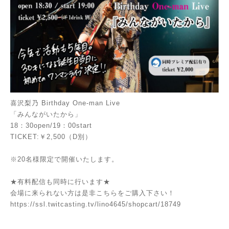
喜沢梨乃 Birthday One-man Live
「みんながいたから」
18：30open/19：00start
TICKET:￥2,500（D別）
※20名様限定で開催いたします。
★有料配信も同時に行います★
会場に来られない方は是非こちらをご購入下さい！
https://ssl.twitcasting.tv/lino4645/shopcart/18749